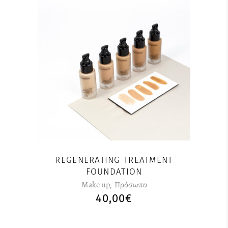
Αυτό
το
προϊόν
έχει
πολλαπλές
παραλλαγές.
Οι
επιλογές
μπορούν
REGENERATING TREATMENT
να
FOUNDATION
επιλεγούν
Make up
,
Πρόσωπο
στη
40,00
€
σελίδα
του
προϊόντος