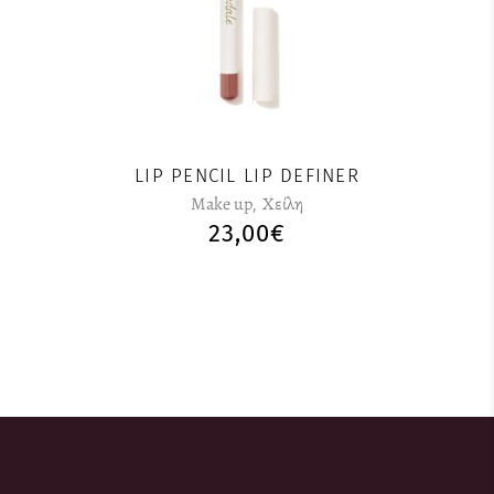
προϊόν
έχει
πολλαπλές
παραλλαγές.
Οι
επιλογές
μπορούν
LIP PENCIL LIP DEFINER
να
Make up
,
Χείλη
επιλεγούν
23,00
€
στη
σελίδα
του
προϊόντος