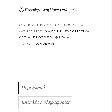
Προσθήκη στη λίστα επιθυμιών
ΚΩΔΙΚΌΣ ΠΡΟΪΌΝΤΟΣ:
AV0518000
ΚΑΤΗΓΟΡΊΕΣ:
MAKE UP
,
ΖΥΓΩΜΑΤΙΚΆ
,
ΜΆΤΙΑ
,
ΠΡΌΣΩΠΟ
,
ΦΡΎΔΙΑ
ΜΆΡΚΑ:
ACADÉMIE
Περιγραφή
Επιπλέον πληροφορίες