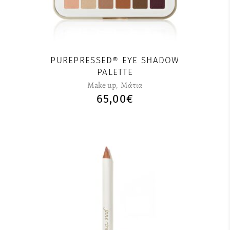
πολλαπλές
παραλλαγές.
Οι
επιλογές
μπορούν
PUREPRESSED® EYE SHADOW
να
PALETTE
επιλεγούν
Make up
,
Μάτια
στη
65,00
€
σελίδα
του
προϊόντος
Αυτό
το