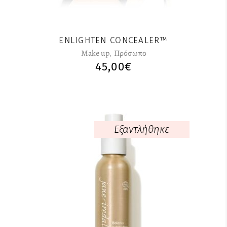
Οι
επιλογές
μπορούν
ENLIGHTEN CONCEALER™
να
Make up
,
Πρόσωπο
επιλεγούν
45,00
€
στη
σελίδα
του
προϊόντος
Εξαντλήθηκε
Αυτό
το
προϊόν
έχει
πολλαπλές