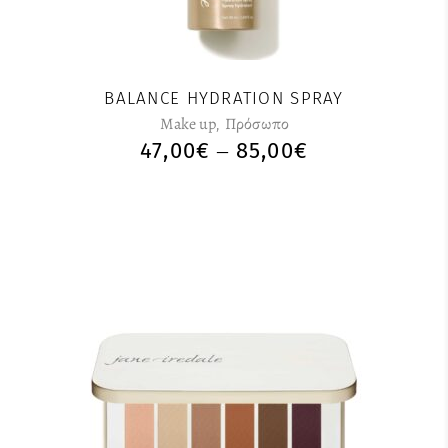
παραλλαγές.
Οι
επιλογές
μπορούν
BALANCE HYDRATION SPRAY
να
Make up
,
Πρόσωπο
επιλεγούν
47,00
€
85,00
€
PRICE
–
στη
RANGE:
σελίδα
47,00€
του
THROUGH
προϊόντος
85,00€
Αυτό
το
προϊόν
έχει