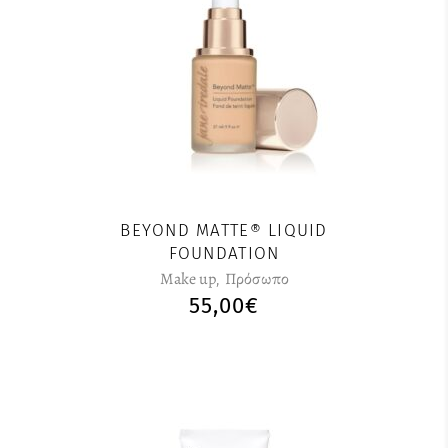
Αυτό
το
προϊόν
έχει
πολλαπλές
παραλλαγές.
Οι
επιλογές
μπορούν
BEYOND MATTE® LIQUID
να
FOUNDATION
επιλεγούν
Make up
,
Πρόσωπο
στη
55,00
€
σελίδα
του
προϊόντος