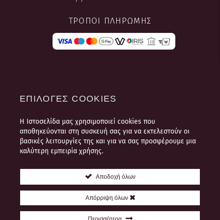
ΤΡΌΠΟΙ ΠΛΗΡΩΜΉΣ
ΕΠΙΛΟΓΈΣ COOKIES
Η Ιστοσελίδα μας χρησιμοποιεί cookies που
ΌΡΟΙ ΧΡΉΣΗΣ
αποθηκεύονται στη συσκευή σας για να εκτελεστούν οι
ΠΛΗΡΟΦΟΡΊΕΣ ΠΛΗΡΩΜΉΣ ΚΑΙ
βασικές λειτουργίες της και για να σας προσφέρουμε μια
ΑΠΟΣΤΟΛΉΣ
καλύτερη εμπειρία χρήσης.
ΠΟΛΙΤΙΚΉ ΠΡΟΣΩΠΙΚΏΝ
ΔΕΔΟΜΈΝΩΝ
Αποδοχή όλων
ΘΈΣΕΙΣ ΕΡΓΑΣΊΑΣ
Απόρριψη όλων
ΕΠΙΚΟΙΝΩΝΊΑ
Περισσότερα