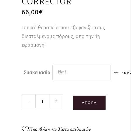
CORRECTOR
66,00
€
Τοπική θεραπεία που εξαφανίζει τους
διεσταλμένους πόρους, από την 1η
εφαρμογή!
Συσκευασία
15mL
ΕΚΚ
-
+
ΑΓΟΡΆ
Προσθήκη στη λίστα επιθυμιών