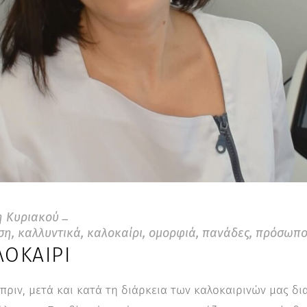
 Κυριακού
ση
,
καλλυντικά
,
καλοκαίρι
,
ομορφιά
,
πανάδες
,
πρόσωπ
ΛΟΚΑΊΡΙ
πριν, μετά και κατά τη διάρκεια των καλοκαιρινών μας δ