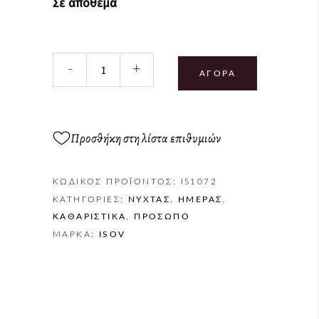
Σε απόθεμα
Skin
-
+
Hydration
ΑΓΟΡΆ
Cleansing
Gel
quantity
Προσθήκη στη λίστα επιθυμιών
ΚΩΔΙΚΌΣ ΠΡΟΪΌΝΤΟΣ:
IS1072
ΚΑΤΗΓΟΡΊΕΣ:
NΎΧΤΑΣ
,
ΗΜΈΡΑΣ
,
ΚΑΘΑΡΙΣΤΙΚΆ
,
ΠΡΌΣΩΠΟ
ΜΆΡΚΑ:
ISOV