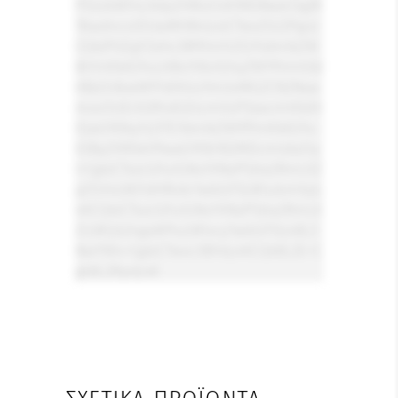
PSIobWF4LXdpZHRoOiA1MDBweCkgM
TAwdncsIDUwMHB4Ij4JCTwvZGl2PgoJ
CQkJPGEgY2xhc3M9Im1rZGYtdmlkZW
8tYnV0dG9uLXBsYXkiIGhyZWY9Imh0d
HBzOi8veW91dHUuYmUvMGZCN2Naa
mxvOUEiIGRhdGEtcmVsPSJwcmV0dH
lQaG90byYjOTE7dmlkZW9fYnV0dG9u
X3ByZXR0eV9waG90b182MDcmIzkzOy
I+CgkJCTxzcGFuIGNsYXNzPSJta2RmLXZ
pZGVvLWJ1dHRvbi1wbGF5LWlubmVyIj
4KCQkJCTxzcGFuIGNsYXNzPSJta2RmLX
ZiLWljb24gaW9uLWlvcy1wbGF5Ij48L3
NwYW4+CgkJCTwvc3Bhbj4KCQk8L2E+C
gk8L2Rpdj4K