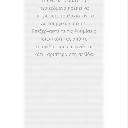
Για να δείτε αυτό το
oYXMtaW1nIj4KCQkJPGRpdiBjbGFzcz0
περιεχόμενο πρέπει να
ibWtkZi12aWRlby1idXR0b24taW1hZ2U
επιτρέψετε τουλάχιστον τα
iPgoJCQk8aW1nIHdpZHRoPSI1MDAiIG
Λειτουργικά cookies.
hlaWdodD0iNDA1IiBzcmM9Imh0dHBz
Oi8vZWZpa2lyaWFrb3UuZ3Ivd3AtY29
Επεξεργαστείτε τις Ρυθμίσεις
udGVudC91cGxvYWRzLzIwMjQvMDcvZ
Ιδιωτικότητας από το
W5saWdodGVuX2NvbmNlYWxlcl90aH
εικονίδιο που εμφανίζεται
VtYm5haWwuanBnIiBjbGFzcz0iYXR0Y
κάτω αριστερά στη σελίδα.
WNobWVudC1mdWxsIHNpemUtZnVs
bCIgYWx0PSIiIGRlY29kaW5nPSJhc3lu
YyIgc3Jjc2V0PSJodHRwczovL2VmaWtp
cmlha291LmdyL3dwLWNvbnRlbnQvd
XBsb2Fkcy8yMDI0LzA3L2VubGlnaHRl
bl9jb25jZWFsZXJfdGh1bWJuYWlsLmp
wZyA1MDB3LCBodHRwczovL2VmaWtp
cmlha291LmdyL3dwLWNvbnRlbnQvd
XBsb2Fkcy8yMDI0LzA3L2VubGlnaHRl
bl9jb25jZWFsZXJfdGh1bWJuYWlsLTMw
MHgyNDMuanBnIDMwMHciIHNpemVz