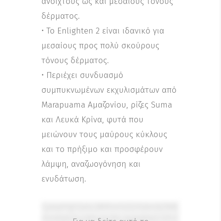
ανοιχτούς ως και μεσαίους τόνους
δέρματος.
• Το Enlighten 2 είναι ιδανικό για
μεσαίους προς πολύ σκούρους
τόνους δέρματος.
• Περιέχει συνδυασμό
συμπυκνωμένων εκχυλισμάτων από
Marapuama Αμαζονίου, ρίζες Suma
και Λευκά Κρίνα, φυτά που
μειώνουν τους μαύρους κύκλους
και το πρήξιμο και προσφέρουν
λάμψη, αναζωογόνηση και
ενυδάτωση.
CjxkaXYgY2xhc3M9Im1rZGYtdmlkZW8
tYnV0dG9uLWhvbGRlciAgbWtkZi12Yi1