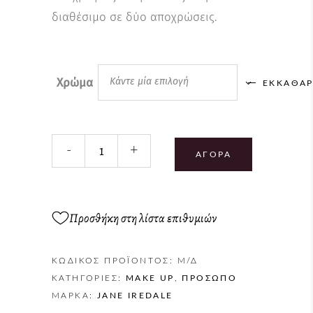
διαθέσιμο σε δύο αποχρώσεις.
Χρώμα
Κάντε μία επιλογή
ΕΚΚΑΘΆΡ
-
+
ΑΓΟΡΆ
Προσθήκη στη λίστα επιθυμιών
ΚΩΔΙΚΌΣ ΠΡΟΪΌΝΤΟΣ:
Μ/Δ
ΚΑΤΗΓΟΡΊΕΣ:
MAKE UP
,
ΠΡΌΣΩΠΟ
ΜΆΡΚΑ:
JANE IREDALE