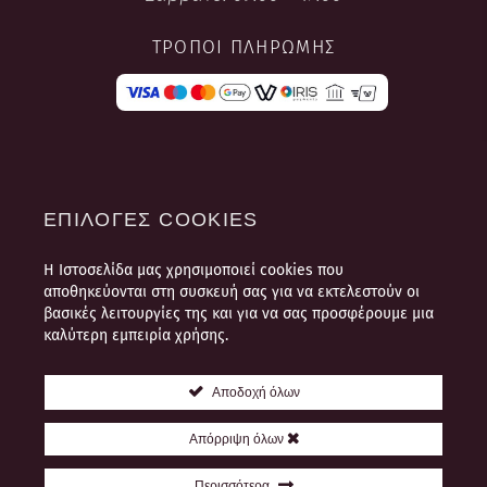
ΤΡΌΠΟΙ ΠΛΗΡΩΜΉΣ
ΕΠΙΛΟΓΈΣ COOKIES
Η Ιστοσελίδα μας χρησιμοποιεί cookies που
ΌΡΟΙ ΧΡΉΣΗΣ
αποθηκεύονται στη συσκευή σας για να εκτελεστούν οι
ΠΛΗΡΟΦΟΡΊΕΣ ΠΛΗΡΩΜΉΣ ΚΑΙ
βασικές λειτουργίες της και για να σας προσφέρουμε μια
ΑΠΟΣΤΟΛΉΣ
καλύτερη εμπειρία χρήσης.
ΠΟΛΙΤΙΚΉ ΠΡΟΣΩΠΙΚΏΝ
ΔΕΔΟΜΈΝΩΝ
Αποδοχή όλων
ΘΈΣΕΙΣ ΕΡΓΑΣΊΑΣ
Απόρριψη όλων
ΕΠΙΚΟΙΝΩΝΊΑ
Περισσότερα