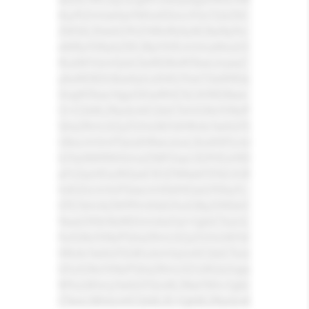
6Ly9lZmlraXJpYWtvdS5nci93cC1jb250
ZW50L3VwbG9hZHMvMjAyNC8wNy9o
eWRyYXRpb25fc3ByYXlfcmVmaWxsX3
RodW1ibmFpbC0xMDB4MTAwLmpwZ
yAxMDB3IiBzaXplcz0iKG1heC13aWR0a
DogNTAwcHgpIDEwMHZ3LCA1MDBwe
CI+CQk8L2Rpdj4KCQkJCTxhIGNsYXNzP
SJta2RmLXZpZGVvLWJ1dHRvbi1wbGF5
IiBocmVmPSJodHRwczovL3lvdXR1LmJ
lL1VpNWRNVlJma25BP2xpc3Q9VExHR2
pFU2pzVExjRk5jeE1EQTNNakF5TkEiIGR
hdGEtcmVsPSJwcmV0dHlQaG90byYj
OTE7dmlkZW9fYnV0dG9uX3ByZXR0eV
9waG90b18zMDImIzkzOyI+CgkJCTxzcG
FuIGNsYXNzPSJta2RmLXZpZGVvLWJ1d
HRvbi1wbGF5LWlubmVyIj4KCQkJCTxzc
GFuIGNsYXNzPSJta2RmLXZiLWljb24ga
W9uLWlvcy1wbGF5Ij48L3NwYW4+CgkJ
CTwvc3Bhbj4KCQk8L2E+Cgk8L2Rpdj4K