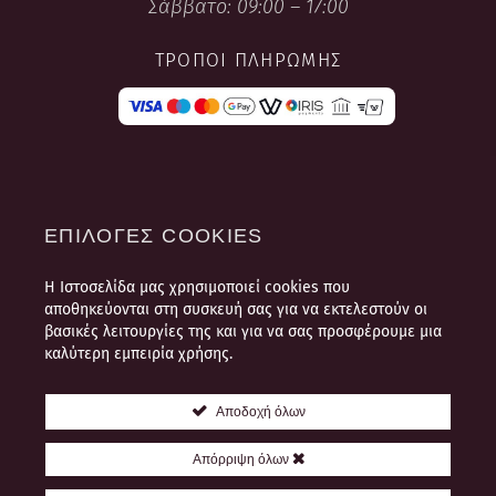
Σάββατο: 09:00 – 17:00
ΤΡΌΠΟΙ ΠΛΗΡΩΜΉΣ
ΕΠΙΛΟΓΈΣ COOKIES
Η Ιστοσελίδα μας χρησιμοποιεί cookies που
ΌΡΟΙ ΧΡΉΣΗΣ
αποθηκεύονται στη συσκευή σας για να εκτελεστούν οι
ΠΛΗΡΟΦΟΡΊΕΣ ΠΛΗΡΩΜΉΣ ΚΑΙ
βασικές λειτουργίες της και για να σας προσφέρουμε μια
ΑΠΟΣΤΟΛΉΣ
καλύτερη εμπειρία χρήσης.
ΠΟΛΙΤΙΚΉ ΠΡΟΣΩΠΙΚΏΝ
ΔΕΔΟΜΈΝΩΝ
Αποδοχή όλων
ΘΈΣΕΙΣ ΕΡΓΑΣΊΑΣ
Απόρριψη όλων
ΕΠΙΚΟΙΝΩΝΊΑ