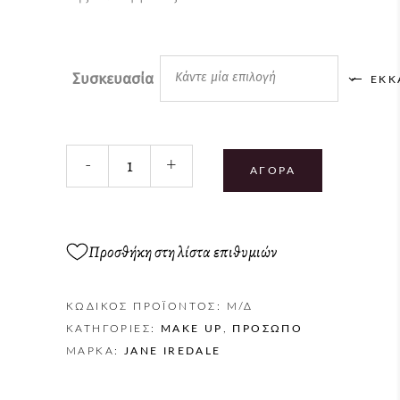
Συσκευασία
Κάντε μία επιλογή
ΕΚΚ
-
+
ΑΓΟΡΆ
Προσθήκη στη λίστα επιθυμιών
ΚΩΔΙΚΌΣ ΠΡΟΪΌΝΤΟΣ:
Μ/Δ
ΚΑΤΗΓΟΡΊΕΣ:
MAKE UP
,
ΠΡΌΣΩΠΟ
ΜΆΡΚΑ:
JANE IREDALE