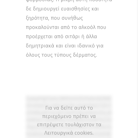
δε δημιουργεί ευαισθησίες και
ξηρότητα, που συνήθως
προκαλούνται από το αλκοόλ που
προέρχεται από σιτάρι ή άλλα
δημητριακά και είναι ιδανικό για
όλους τους τύπους δέρματος.
CjxkaXYgY2xhc3M9Im1rZGYtdmlkZW8
tYnV0dG9uLWhvbGRlciAgbWtkZi12Yi1
Για να δείτε αυτό το
oYXMtaW1nIj4KCQkJPGRpdiBjbGFzcz0
περιεχόμενο πρέπει να
ibWtkZi12aWRlby1idXR0b24taW1hZ2U
επιτρέψετε τουλάχιστον τα
iPgoJCQk8aW1nIHdpZHRoPSI1MDAiIG
Λειτουργικά cookies.
hlaWdodD0iNTAwIiBzcmM9Imh0dHB