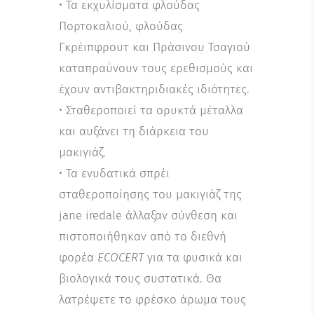
• Τα εκχυλίσματα φλούδας
Πορτοκαλιού, φλούδας
Γκρέιπφρουτ και Πράσινου Τσαγιού
καταπραΰνουν τους ερεθισμούς και
έχουν αντιβακτηριδιακές ιδιότητες.
• Σταθεροποιεί τα ορυκτά μέταλλα
και αυξάνει τη διάρκεια του
μακιγιάζ.
• Τα ενυδατικά σπρέι
σταθεροποίησης του μακιγιάζ της
jane iredale άλλαξαν σύνθεση και
πιστοποιήθηκαν από το διεθνή
φορέα
ECOCERT
για τα φυσικά και
βιολογικά τους συστατικά. Θα
λατρέψετε το φρέσκο άρωμα τους