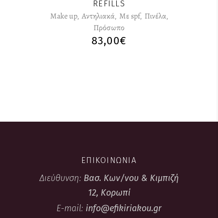
REFILLS
Make up
,
Αντηλιακά
,
Με spf
,
Πινέλα
,
Πρόσωπο
83,00
€
ΕΠΙΚΟΙΝΩΝΙΑ
Διεύθυνση:
Βασ. Κων/νου & Κιμπιζή
12, Κορωπί
E-mail:
info@efikiriakou.gr