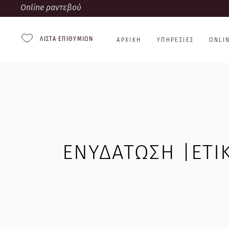
Online ραντεβού
ΛΊΣΤΑ ΕΠΙΘΥΜΙΏΝ
ΑΡΧΙΚΉ
ΥΠΗΡΕΣΊΕΣ
ONLI
ΕΝΥΔΆΤΩΣΗ |ΕΤΙ