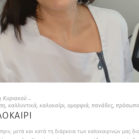
 Κυριακού
ση
,
καλλυντικά
,
καλοκαίρι
,
ομορφιά
,
πανάδες
,
πρόσωπ
ΛΟΚΑΊΡΙ
πριν, μετά και κατά τη διάρκεια των καλοκαιρινών μας δ