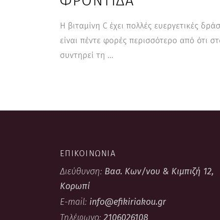
ΦΡΟΝΤΊΔΑ
Η βιταμίνη C έχει πολλές ευεργετικές δρ
είναι πέντε φορές περισσότερο από ότι στ
συντηρεί τη
ΕΠΙΚΟΙΝΩΝΙΑ
Διεύθυνση:
Βασ. Κων/νου & Κιμπιζή 12,
Κορωπί
E-mail:
info@efikiriakou.gr
Τηλέφωνο:
2106026108