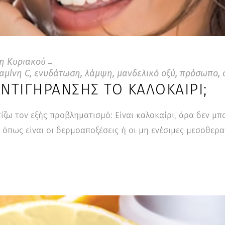
η Κυριακού
αμίνη C
,
ενυδάτωση
,
λάμψη
,
μανδελικό οξύ
,
πρόσωπο
,
ΑΝΤΙΓΉΡΑΝΣΗΣ ΤΟ ΚΑΛΟΚΑΊΡΙ;
ίζω τον εξής προβληματισμό: Είναι καλοκαίρι, άρα δεν μ
όπως είναι οι δερμοαποξέσεις ή οι μη ενέσιμες μεσοθερ