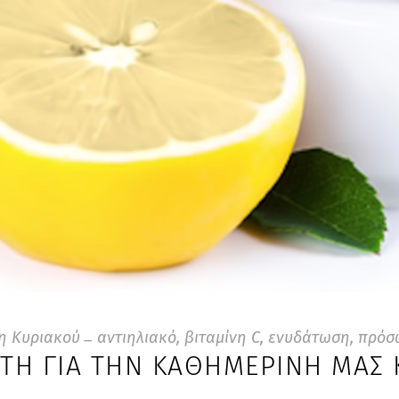
η Κυριακού
αντιηλιακό
,
βιταμίνη C
,
ενυδάτωση
,
πρόσ
ΗΤΗ ΓΙΑ ΤΗΝ ΚΑΘΗΜΕΡΙΝΉ ΜΑΣ