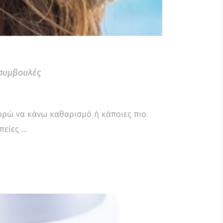
συμβουλές
πορώ να κάνω καθαρισμό ή κάποιες πιο
απείες