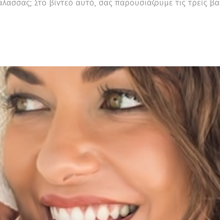
άλασσας; Στο βίντεό αυτό, σας παρουσιάζουμε τις τρείς β