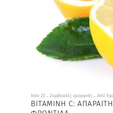
Ιούν
22
Συμβουλές ομορφιάς
Από
Έφ
ΒΙΤΑΜΊΝΗ C: ΑΠΑΡΑΊΤ