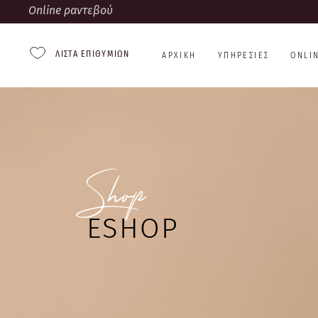
Online ραντεβού
ΛΊΣΤΑ ΕΠΙΘΥΜΙΏΝ
ΑΡΧΙΚΉ
ΥΠΗΡΕΣΊΕΣ
ONLI
Shop
ESHOP