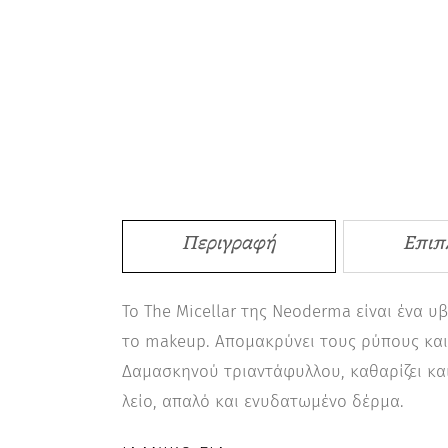
Περιγραφή
Επιπ
Το The Micellar της Neoderma είναι ένα 
το makeup. Απομακρύνει τους ρύπους και
Δαμασκηνού τριαντάφυλλου, καθαρίζει και 
λείο, απαλό και ενυδατωμένο δέρμα.