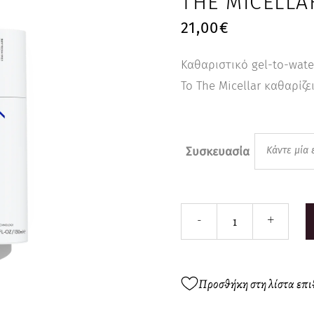
THE MICELLA
21,00
€
Καθαριστικό gel-to-wate
Το The Micellar καθαρίζε
Συσκευασία
Κάντε μία 
The
-
+
Micellar
quantity
Προσθήκη στη λίστα επ