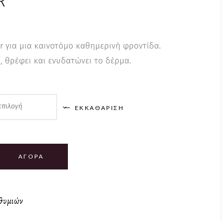
R
r για μια καινοτόμο καθημερινή φροντίδα.
ι, θρέφει και ενυδατώνει το δέρμα.
επιλογή
ΕΚΚΑΘΆΡΙΣΗ
ΑΓΟΡΆ
ιθυμιών