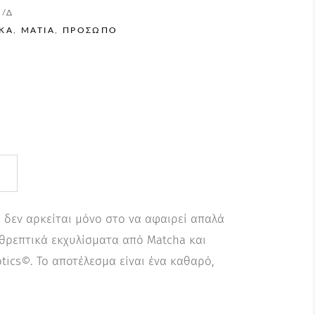
/Δ
ΙΚΆ
,
ΜΆΤΙΑ
,
ΠΡΌΣΩΠΟ
υ δεν αρκείται μόνο στο να αφαιρεί απαλά
θρεπτικά εκχυλίσματα από Matcha και
tics©. Το αποτέλεσμα είναι ένα καθαρό,