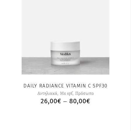
Αυτό
το
προϊόν
έχει
πολλαπλές
παραλλαγές.
Οι
επιλογές
μπορούν
DAILY RADIANCE VITAMIN C SPF30
να
Αντηλιακά
,
Με spf
,
Πρόσωπο
επιλεγούν
26,00
€
80,00
€
PRICE
–
στη
RANGE:
σελίδα
26,00€
του
THROUGH
προϊόντος
80,00€