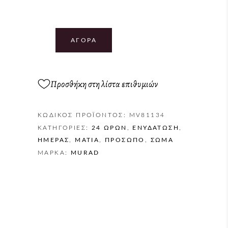
ΑΓΟΡΆ
Προσθήκη στη λίστα επιθυμιών
ΚΩΔΙΚΌΣ ΠΡΟΪΌΝΤΟΣ:
MV81134
ΚΑΤΗΓΟΡΊΕΣ:
24 ΩΡΏΝ
,
ΕΝΥΔΆΤΩΣΗ
,
ΗΜΈΡΑΣ
,
ΜΆΤΙΑ
,
ΠΡΌΣΩΠΟ
,
ΣΏΜΑ
ΜΆΡΚΑ:
MURAD