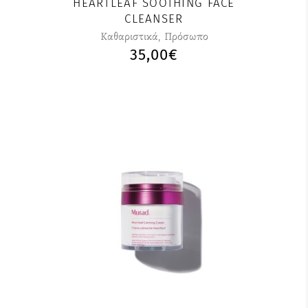
HEARTLEAF SOOTHING FACE
να
CLEANSER
επιλεγούν
Καθαριστικά
,
Πρόσωπο
στη
35,00
€
σελίδα
του
προϊόντος