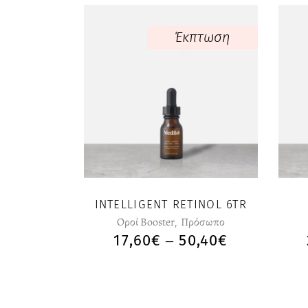
Έκπτωση
Αυτό
το
προϊόν
έχει
πολλαπλές
παραλλαγές.
Οι
επιλογές
INTELLIGENT RETINOL 6TR
μπορούν
Οροί Booster
,
Πρόσωπο
να
17,60
€
50,40
€
PRICE
–
επιλεγούν
RANGE:
στη
17,60€
σελίδα
THROUGH
του
50,40€
προϊόντος