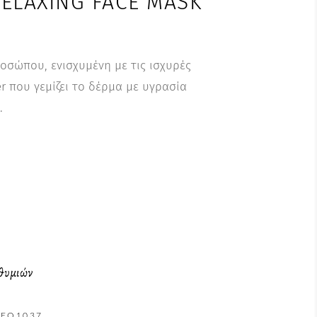
ELAXING FACE MASK
σώπου, ενισχυμένη με τις ισχυρές
er που γεμίζει το δέρμα με υγρασία
.
ιθυμιών
EO1037