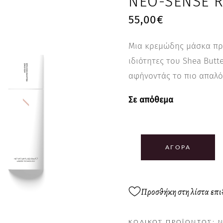
NEO-SENSE R
55,00
€
Μια κρεμώδης μάσκα προ
ιδιότητες του Shea Butt
αφήνοντάς το πιο απαλό
Σε απόθεμα
ΑΓΟΡΆ
Προσθήκη στη λίστα επ
ΚΩΔΙΚΌΣ ΠΡΟΪΌΝΤΟΣ:
N