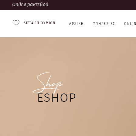
Online ραντεβού
ΛΊΣΤΑ ΕΠΙΘΥΜΙΏΝ
ΑΡΧΙΚΉ
ΥΠΗΡΕΣΊΕΣ
ONLI
Shop
ESHOP