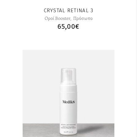
CRYSTAL RETINAL 3
Οροί Booster
,
Πρόσωπο
65,00
€
Αυτό
το
προϊόν
έχει
πολλαπλές
παραλλαγές.
Οι