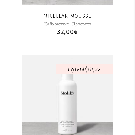
επιλογές
μπορούν
MICELLAR MOUSSE
να
Καθαριστικά
,
Πρόσωπο
επιλεγούν
32,00
€
στη
σελίδα
του
προϊόντος
Εξαντλήθηκε