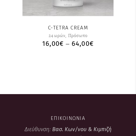
παραλλαγές.
Οι
επιλογές
μπορούν
C-TETRA CREAM
να
24 ωρών
,
Πρόσωπο
επιλεγούν
16,00
€
64,00
€
PRICE
–
στη
RANGE:
σελίδα
16,00€
του
THROUGH
προϊόντος
64,00€
ΕΠΙΚΟΙΝΩΝΙΑ
Διεύθυνση:
Βασ. Κων/νου & Κιμπιζή