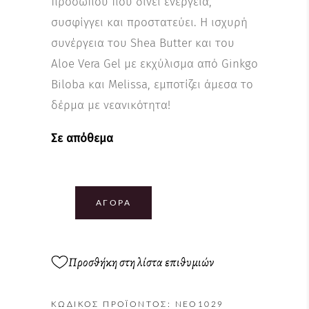
προσώπου που δίνει ενέργεια,
συσφίγγει και προστατεύει. Η ισχυρή
συνέργεια του Shea Butter και του
Aloe Vera Gel με εκχύλισμα από Ginkgo
Biloba και Melissa, εμποτίζει άμεσα το
δέρμα με νεανικότητα!
Σε απόθεμα
ΑΓΟΡΆ
Προσθήκη στη λίστα επιθυμιών
ΚΩΔΙΚΌΣ ΠΡΟΪΌΝΤΟΣ:
NEO1029