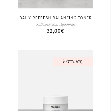
DAILY REFRESH BALANCING TONER
Καθαριστικά
,
Πρόσωπο
32,00
€
Έκπτωση
Αυτό
το
προϊόν
έχει
πολλαπλές