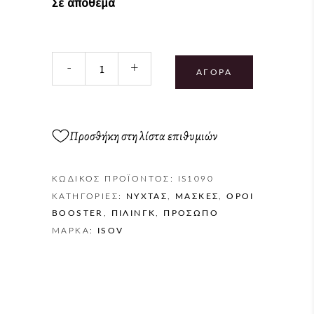
Σε απόθεμα
Night
-
+
&
ΑΓΟΡΆ
Peel
Cream
quantity
Προσθήκη στη λίστα επιθυμιών
ΚΩΔΙΚΌΣ ΠΡΟΪΌΝΤΟΣ:
IS1090
ΚΑΤΗΓΟΡΊΕΣ:
NΎΧΤΑΣ
,
ΜΆΣΚΕΣ
,
ΟΡΟΊ
BOOSTER
,
ΠΊΛΙΝΓΚ
,
ΠΡΌΣΩΠΟ
ΜΆΡΚΑ:
ISOV