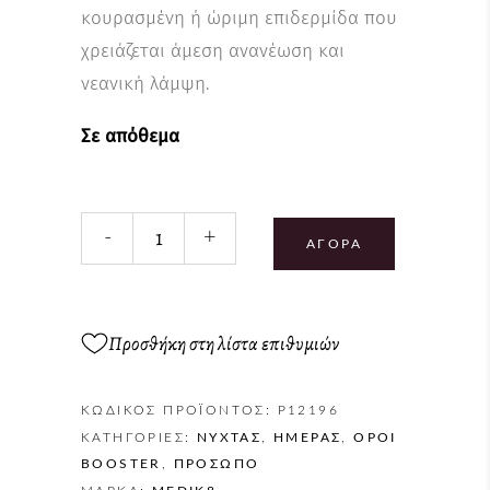
κουρασμένη ή ώριμη επιδερμίδα που
χρειάζεται άμεση ανανέωση και
νεανική λάμψη.
Σε απόθεμα
-
+
ΑΓΟΡΆ
Προσθήκη στη λίστα επιθυμιών
ΚΩΔΙΚΌΣ ΠΡΟΪΌΝΤΟΣ:
P12196
ΚΑΤΗΓΟΡΊΕΣ:
NΎΧΤΑΣ
,
ΗΜΈΡΑΣ
,
ΟΡΟΊ
BOOSTER
,
ΠΡΌΣΩΠΟ