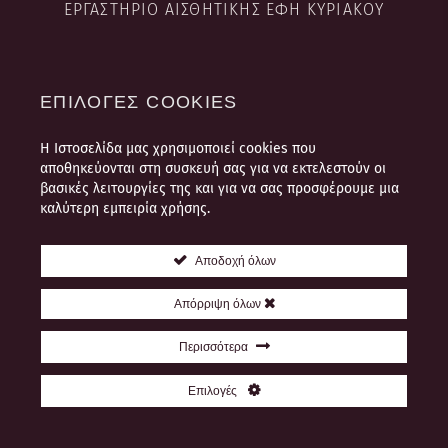
ΕΡΓΑΣΤΉΡΙΟ ΑΙΣΘΗΤΙΚΉΣ ΈΦΗ ΚΥΡΙΑΚΟΎ
ΕΠΙΛΟΓΈΣ COOKIES
Η Ιστοσελίδα μας χρησιμοποιεί cookies που
ΩΡΆΡΙΟ ΛΕΙΤΟΥΡΓΊΑΣ
αποθηκεύονται στη συσκευή σας για να εκτελεστούν οι
Τρίτη – Παρασκευή: 10:00 – 20:00
βασικές λειτουργίες της και για να σας προσφέρουμε μια
καλύτερη εμπειρία χρήσης.
Σάββατο: 09:00 – 17:00
Αποδοχή όλων
ΤΡΌΠΟΙ ΠΛΗΡΩΜΉΣ
Απόρριψη όλων
Περισσότερα
Eπιλογές