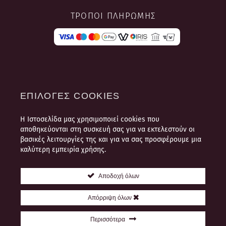
ΤΡΌΠΟΙ ΠΛΗΡΩΜΉΣ
ΕΠΙΛΟΓΈΣ COOKIES
Η Ιστοσελίδα μας χρησιμοποιεί cookies που
ΌΡΟΙ ΧΡΉΣΗΣ
αποθηκεύονται στη συσκευή σας για να εκτελεστούν οι
ΠΛΗΡΟΦΟΡΊΕΣ ΠΛΗΡΩΜΉΣ ΚΑΙ
βασικές λειτουργίες της και για να σας προσφέρουμε μια
ΑΠΟΣΤΟΛΉΣ
καλύτερη εμπειρία χρήσης.
ΠΟΛΙΤΙΚΉ ΠΡΟΣΩΠΙΚΏΝ
ΔΕΔΟΜΈΝΩΝ
Αποδοχή όλων
ΘΈΣΕΙΣ ΕΡΓΑΣΊΑΣ
Απόρριψη όλων
ΕΠΙΚΟΙΝΩΝΊΑ
Περισσότερα