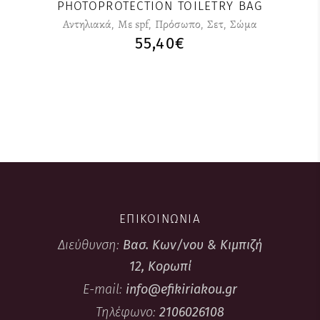
PHOTOPROTECTION TOILETRY BAG
Αντηλιακά
,
Με spf
,
Πρόσωπο
,
Σετ
,
Σώμα
55,40
€
ΕΠΙΚΟΙΝΩΝΙΑ
Διεύθυνση:
Βασ. Κων/νου & Κιμπιζή
12, Κορωπί
E-mail:
info@efikiriakou.gr
Τηλέφωνο:
2106026108