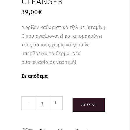
CLEANSER
39,00
€
Αφρίζον καθαριστικό τζελ με Βιταμίνη
C που αναζωογονεί και απομακρύνει
τους ρύπους χωρίς να ξηραίνει
υπερβολικά το δέρμα. Νέα
συσκευασία σε νέα τιμή!
Σε απόθεμα
Essential-
-
+
C
ΑΓΟΡΆ
Cleanser
quantity