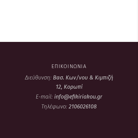
12,00€
του
THROUGH
προϊόντος
32,00€
ΕΠΙΚΟΙΝΩΝΙΑ
Διεύθυνση:
Βασ. Κων/νου & Κιμπιζή
12, Κορωπί
E-mail:
info@efikiriakou.gr
Τηλέφωνο:
2106026108