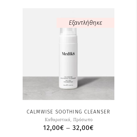
του
THROUGH
προϊόντος
56,00€
Εξαντλήθηκε
Αυτό
το
προϊόν
έχει
πολλαπλές
παραλλαγές.
Οι
επιλογές
μπορούν
CALMWISE SOOTHING CLEANSER
να
Καθαριστικά
,
Πρόσωπο
επιλεγούν
12,00
€
32,00
€
PRICE
–
στη
RANGE:
σελίδα